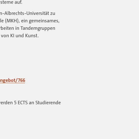
ysteme auf.
an-Albrechts-Universität zu
ule (MKH), ein gemeinsames,
arbeiten in Tandemgruppen
 von KI und Kunst.
nangebot/766
werden 5 ECTS an Studierende