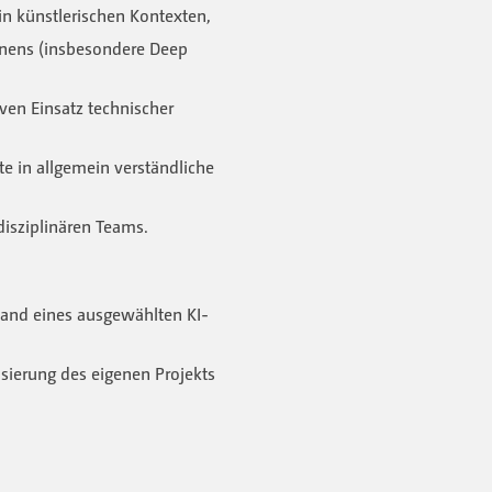
in künstlerischen Kontexten,
nens (insbesondere Deep
iven Einsatz technischer
e in allgemein verständliche
disziplinären Teams.
hand eines ausgewählten KI-
sierung des eigenen Projekts