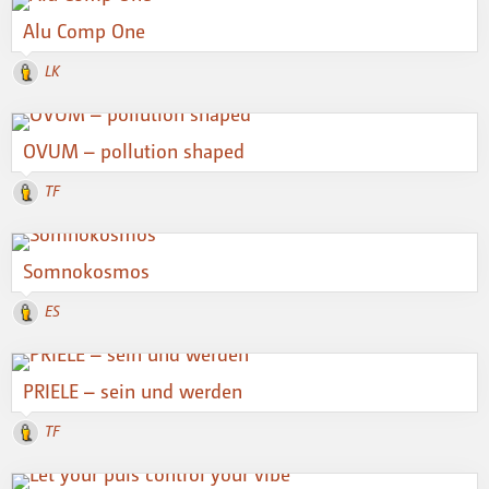
Alu Comp One
LK
OVUM – pollution shaped
TF
Somnokosmos
ES
PRIELE – sein und werden
TF