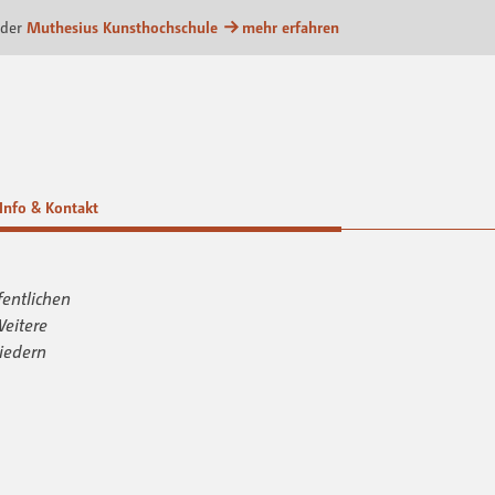
attform
 der
Muthesius Kunsthochschule
mehr erfahren
Info & Kontakt
fentlichen
Weitere
iedern